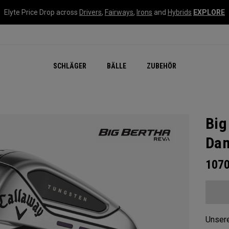
Elyte Price Drop across
Drivers
,
Fairways
,
Irons
and
Hybrids
EXPLORE
SCHLÄGER
BÄLLE
ZUBEHÖR
Big
Da
107
Unsere