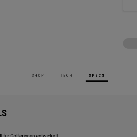
SHOP
TECH
SPECS
LS
 für Golferinnen entwickelt.