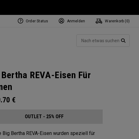
Order Status
Anmelden
Warenkorb (
0
)
Such
SUCH
 Bertha REVA-Eisen Für
men
0.70
€
OUTLET - 25% OFF
 Big Bertha REVA-Eisen wurden speziell für