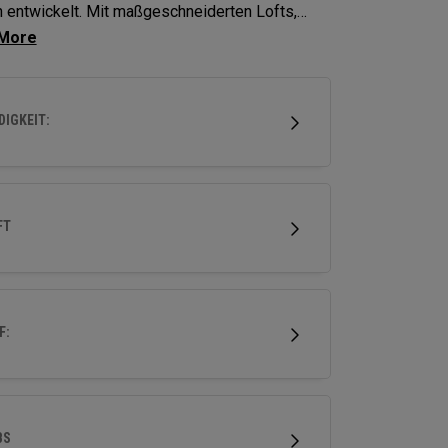
entwickelt. Mit maßgeschneiderten Lofts,
ggewichten, Schäften und sogar Wolfram
 die Big Bertha REVA-Eisen entwickelt, um
innen dabei zu helfen, höher und einfacher mit
IGKEIT:
ragender Fehlerverzeihung und kraftvoller
abzuschlagen.
FT
F:
BS