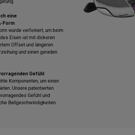
gerung.
ch eine
A-Form
orm wurde verfeinert, um beim
des Eisen ist mit dickeren
ertem Offset und längeren
erzeihung und einen geraden
rvorragenden Gefühl
chte Komponenten, um einen
eten. Unsere patentierten
rvorragendes Gefühl und
iche Ballgeschwindigkeiten.