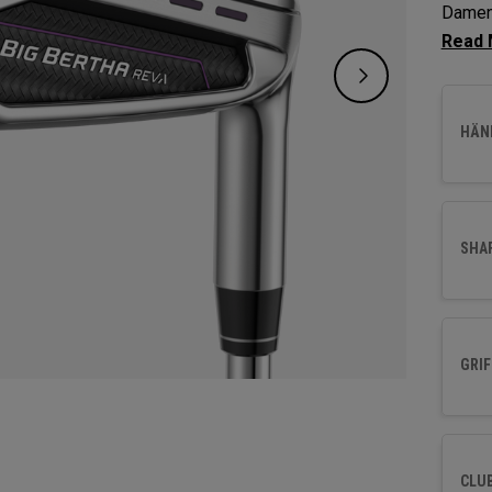
Damen 
Schwun
wurden
Golfer
HÄND
hervor
Weite 
SHA
GRIF
CLU