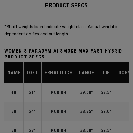
PRODUCT SPECS
*Shaft weights listed indicate weight class. Actual weight is
dependent on flex and cut length.
WOMEN'S PARADYM AI SMOKE MAX FAST HYBRID
PRODUCT SPECS
NAME
LOFT
ERHÄLTLICH
LÄNGE
LIE
SCHW
4H
21°
NUR RH
39.50"
58.5°
5H
24°
NUR RH
38.75"
59.0°
6H
27°
NUR RH
38.00"
59.5°