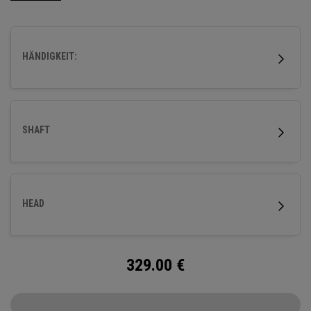
Spintechnik verbessern wollen, um maximale Weiten und
ein gutes Gapping zu erzielen.
HÄNDIGKEIT:
SHAFT
HEAD
329.00
€