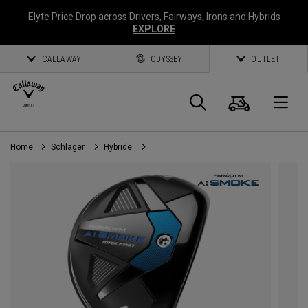
Elyte Price Drop across
Drivers
,
Fairways
,
Irons
and
Hybrids
EXPLORE
CALLAWAY
ODYSSEY
OUTLET
Warenk
Suche
O
Home
Schläger
Hybride
Callaway
Golf