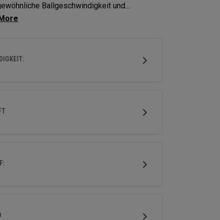
ewöhnliche Ballgeschwindigkeit und
verzeihung bei einer Vielzahl von Schlägen
icht.
IGKEIT:
FT
F:
D