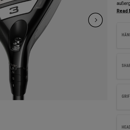
außerg
Fehler
ermögl
HÄND
SHA
GRIF
HEA