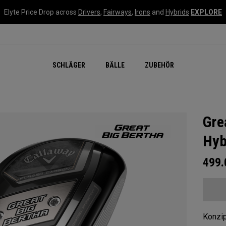
Elyte Price Drop across
Drivers
,
Fairways
,
Irons
and
Hybrids
EXPLORE
SCHLÄGER
BÄLLE
ZUBEHÖR
Gre
Hyb
499
Konzip