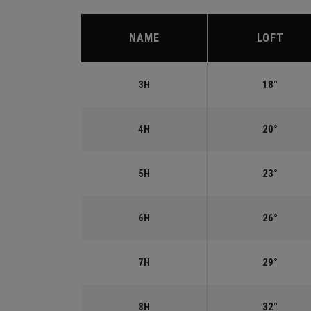
NAME
LOFT
3H
18°
4H
20°
5H
23°
6H
26°
7H
29°
8H
32°