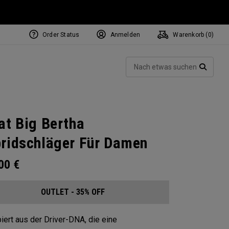
Order Status
Anmelden
Warenkorb (
0
)
Such
SUCH
at Big Bertha
ridschläger Für Damen
.00
€
OUTLET - 35% OFF
iert aus der Driver-DNA, die eine