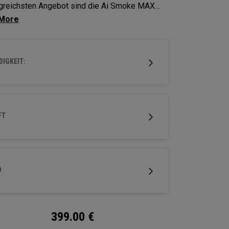
greichsten Angebot sind die Ai Smoke MAX
y-Hölzer die optimale Wahl für Spieler, die
konstanten Abschlag mit einem neutralen
ug wünschen.
IGKEIT:
FT
D
399.00
€