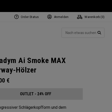
Order Status
Anmelden
Warenkorb (
0
)
Such
SUCH
radym Ai Smoke MAX
rway-Hölzer
.00
€
OUTLET - 24% OFF
ogressiver Schlägerkopfform und dem