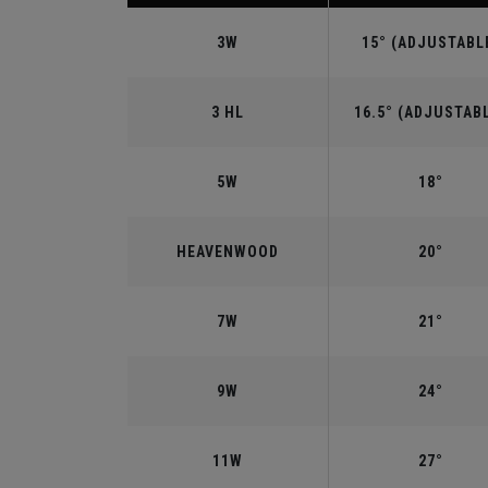
3W
15° (ADJUSTABL
3 HL
16.5° (ADJUSTAB
5W
18°
HEAVENWOOD
20°
7W
21°
9W
24°
11W
27°