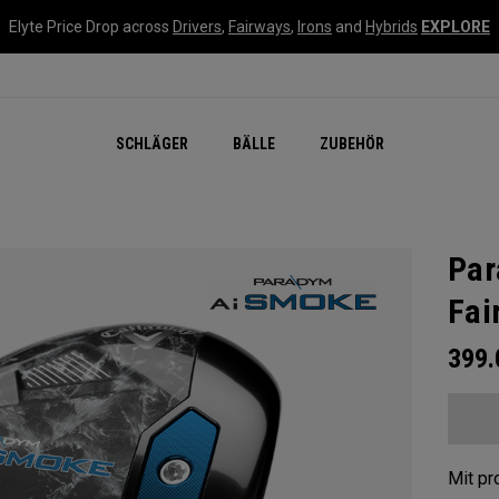
Elyte Price Drop across
Drivers
,
Fairways
,
Irons
and
Hybrids
EXPLORE
SCHLÄGER
BÄLLE
ZUBEHÖR
Pa
Fai
399
Mit pr