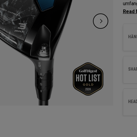
umfan
Fairwa
einen 
Ballfl
HÄND
SHA
HEA