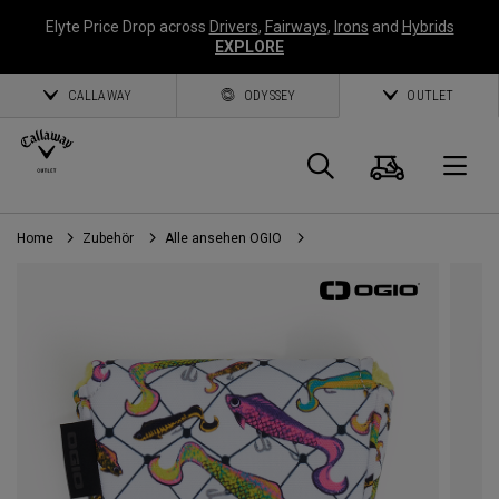
Elyte Price Drop across
Drivers
,
Fairways
,
Irons
and
Hybrids
EXPLORE
CALLAWAY
ODYSSEY
OUTLET
Warenk
Suche
O
Home
Zubehör
Alle ansehen OGIO
Callaway
Golf