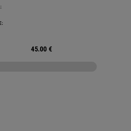
:
E:
45.00
€
CONFIGURE