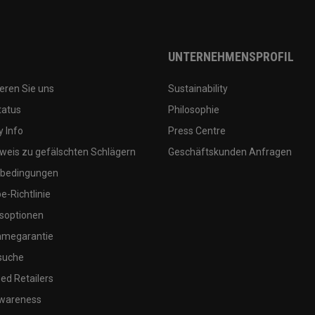
UNTERNEHMENSPROFIL
eren Sie uns
Sustainability
tatus
Philosophie
 Info
Press Centre
weis zu gefälschten Schlägern
Geschäftskunden Anfragen
bedingungen
-Richtlinie
soptionen
megarantie
suche
ed Retailers
wareness