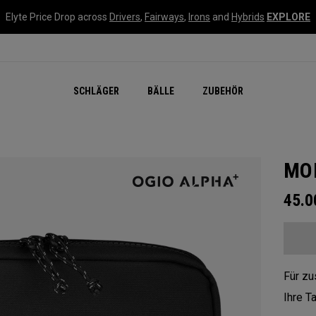
Elyte Price Drop across
Drivers
,
Fairways
,
Irons
and
Hybrids
EXPLORE
SCHLÄGER
BÄLLE
ZUBEHÖR
MOD
45.
Für zu
Ihre T