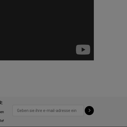
R:
ten
te!