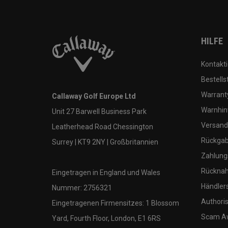
HILFE
Kontakti
Bestells
Warranty
Callaway Golf Europe Ltd
Warnhin
Unit 27 Barwell Business Park
Versand
Leatherhead Road Chessington
Rückgabe
Surrey | KT9 2NY | Großbritannien
Zahlung
Rücknah
Eingetragen in England und Wales
Händler
Nummer: 2756321
Authoris
Eingetragenen Firmensitzes: 1 Blossom
Scam A
Yard, Fourth Floor, London, E1 6RS