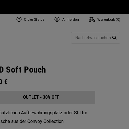
Order Status
Anmelden
Warenkorb (
0
)
Such
SUCH
 Soft Pouch
00
€
OUTLET - 30% OFF
sätzlichen Aufbewahrungsplatz oder Stil für
asche aus der Convoy Collection