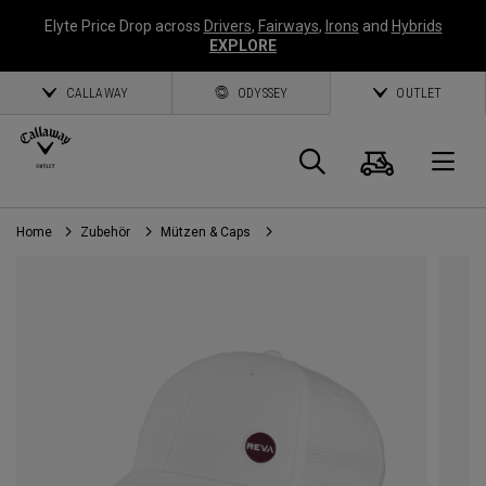
Elyte Price Drop across
Drivers
,
Fairways
,
Irons
and
Hybrids
EXPLORE
CALLAWAY
ODYSSEY
OUTLET
Warenk
Suche
O
Home
Zubehör
Mützen & Caps
Callaway
Golf