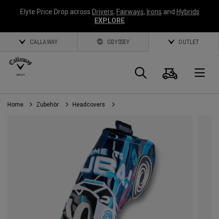
Elyte Price Drop across
Drivers
,
Fairways
,
Irons
and
Hybrids
EXPLORE
CALLAWAY
ODYSSEY
OUTLET
Warenk
Suche
O
Home
Zubehör
Headcovers
Callaway
Golf