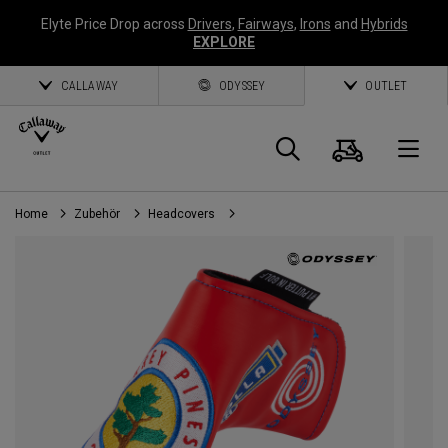
Elyte Price Drop across
Drivers
,
Fairways
,
Irons
and
Hybrids
EXPLORE
CALLAWAY
ODYSSEY
OUTLET
Warenk
Suche
O
Home
Zubehör
Headcovers
Callaway
Golf