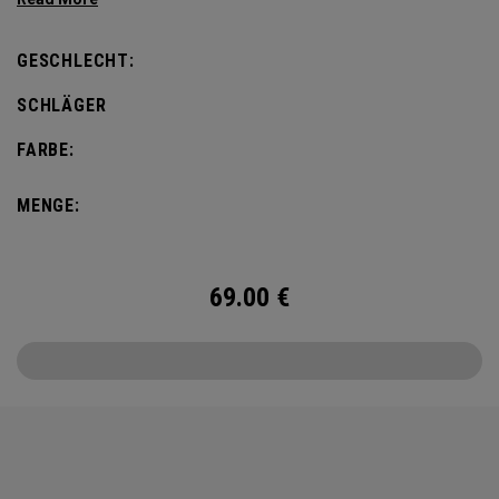
defines this iconic major.
GESCHLECHT:
SCHLÄGER
FARBE:
MENGE:
69.00
€