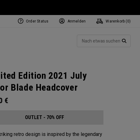
Order Status
Anmelden
Warenkorb (
0
)
Such
SUCH
ited Edition 2021 July
or Blade Headcover
00
€
OUTLET - 70% OFF
triking retro design is inspired by the legendary