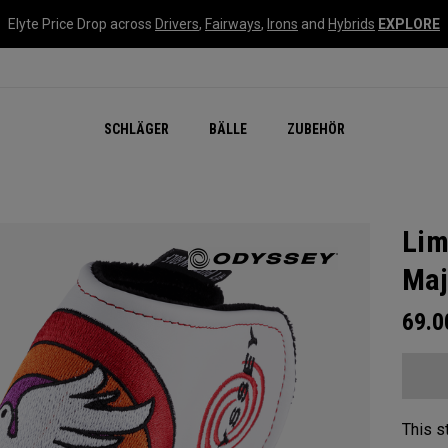
Elyte Price Drop across
Drivers
,
Fairways
,
Irons
and
Hybrids
EXPLORE
SCHLÄGER
BÄLLE
ZUBEHÖR
Lim
Maj
69.
This s