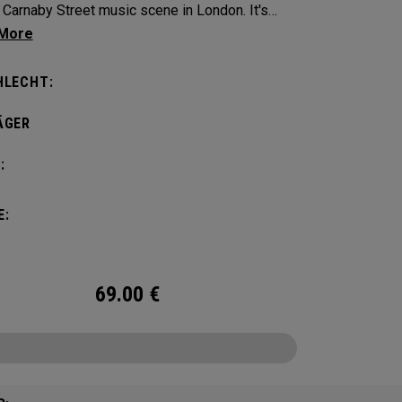
Carnaby Street music scene in London. It's
n to make an impression across the famous
ayout.
HLECHT:
ÄGER
:
E:
69.00
€