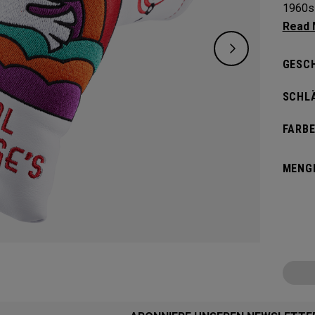
1960s 
certai
links l
GESC
SCHL
FARBE
MENG