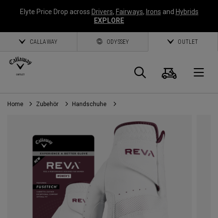
Elyte Price Drop across
Drivers
,
Fairways
,
Irons
and
Hybrids
EXPLORE
CALLAWAY
ODYSSEY
OUTLET
Warenk
Suche
O
Home
Zubehör
Handschuhe
Callaway
Golf