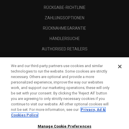
RÜCKGABE-RICHTLINIE
ZAHLUNGSOPTIONEN
RÜCKNAHMEGARANTIE
HÄNDLERSUCHE
AUTHORISED RETAILERS
SCAM AWARENESS
We and our third-party partners use cookies and similar
UNTERNEHMENSPROFIL
technologies to run the website. Some cookies are strictly
necessary. Others are optional and provide a more
RECHTLICHES-
personalized experience, improve the way our websites
work, and support our marketing operations; these will only
be set with your consent. By clicking the ‘Reject All' button
you are agreeing to only strictly necessary cookies if you
continue to visit our website. All other optional cookies will
not be set. For more information, see our
Privacy, Ad &
Cookies Policy
Manage Cookie Preferences