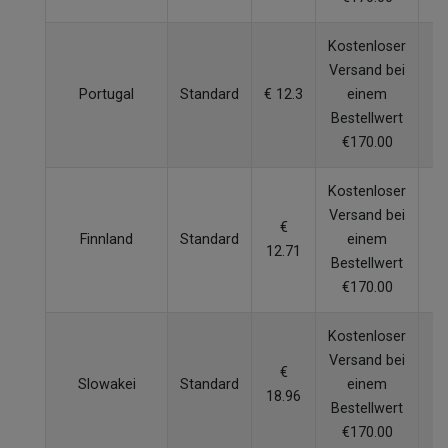
Kostenloser
Versand bei
Portugal
Standard
€ 12.3
einem
6
Bestellwert
€170.00
Kostenloser
Versand bei
€
Finnland
Standard
einem
6
12.71
Bestellwert
€170.00
Kostenloser
Versand bei
€
Slowakei
Standard
einem
5
18.96
Bestellwert
€170.00