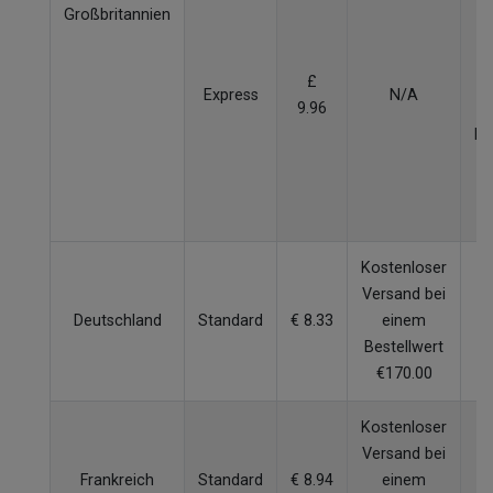
Großbritannien
W
£
Express
N/A
9.96
p
Be
v
Kostenloser
Versand bei
Deutschland
Standard
€ 8.33
einem
4
Bestellwert
€170.00
Kostenloser
Versand bei
Frankreich
Standard
€ 8.94
einem
5