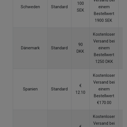
Versand bei
100
Schweden
Standard
einem
SEK
W
Bestellwert
1900 SEK
Kostenloser
Versand bei
90
Dänemark
Standard
einem
DKK
W
Bestellwert
1250 DKK
Kostenloser
Versand bei
€
Spanien
Standard
einem
12.10
W
Bestellwert
€170.00
Kostenloser
Versand bei
€