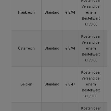
Kostenloser
Versand bei
Frankreich
Standard
€ 8.94
einem
W
Bestellwert
€170.00
Kostenloser
Versand bei
Österreich
Standard
€ 8.94
einem
W
Bestellwert
€170.00
Kostenloser
Versand bei
Belgien
Standard
€ 8.47
einem
W
Bestellwert
€170.00
Kostenloser