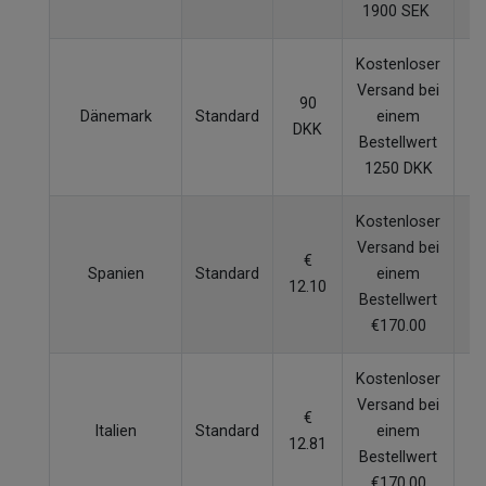
1900 SEK
Kostenloser
Versand bei
90
Dänemark
Standard
einem
5
DKK
Bestellwert
1250 DKK
Kostenloser
Versand bei
€
Spanien
Standard
einem
5
12.10
Bestellwert
€170.00
Kostenloser
Versand bei
€
Italien
Standard
einem
5
12.81
Bestellwert
€170.00