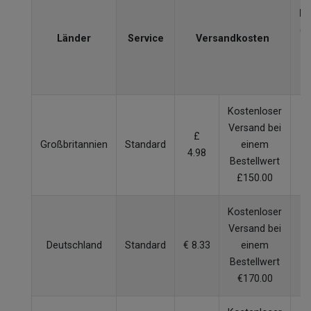
Li
(W
Länder
Service
Versandkosten
V
Kostenloser
Versand bei
£
Großbritannien
Standard
einem
4.98
W
Bestellwert
£150.00
Kostenloser
Versand bei
Deutschland
Standard
€ 8.33
einem
W
Bestellwert
€170.00