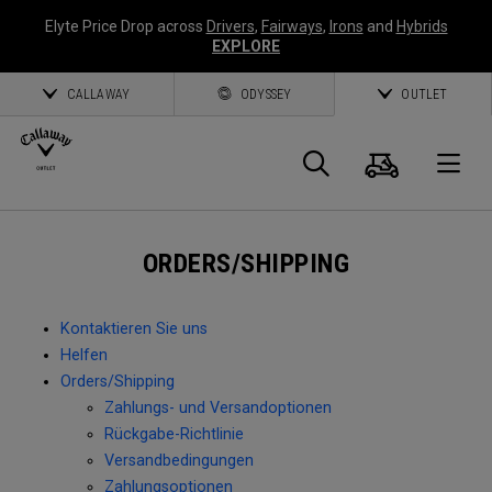
Elyte Price Drop across
Drivers
,
Fairways
,
Irons
and
Hybrids
EXPLORE
CALLAWAY
ODYSSEY
OUTLET
Warenk
Suche
O
Callaway
ORDERS/SHIPPING
Golf
Kontaktieren Sie uns
Helfen
Orders/Shipping
Zahlungs- und Versandoptionen
Rückgabe-Richtlinie
Versandbedingungen
Zahlungsoptionen