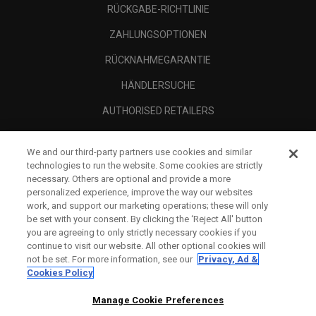
RÜCKGABE-RICHTLINIE
ZAHLUNGSOPTIONEN
RÜCKNAHMEGARANTIE
HÄNDLERSUCHE
AUTHORISED RETAILERS
SCAM AWARENESS
We and our third-party partners use cookies and similar
UNTERNEHMENSPROFIL
technologies to run the website. Some cookies are strictly
necessary. Others are optional and provide a more
RECHTLICHES-
personalized experience, improve the way our websites
work, and support our marketing operations; these will only
be set with your consent. By clicking the ‘Reject All' button
you are agreeing to only strictly necessary cookies if you
continue to visit our website. All other optional cookies will
not be set. For more information, see our
Privacy, Ad &
Cookies Policy
Manage Cookie Preferences