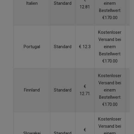
Italien
Standard
einem
12.81
W
Bestellwert
€170.00
Kostenloser
Versand bei
Portugal
Standard
€ 12.3
einem
W
Bestellwert
€170.00
Kostenloser
Versand bei
€
Finnland
Standard
einem
12.71
W
Bestellwert
€170.00
Kostenloser
Versand bei
€
Slowakei
Standard
einem