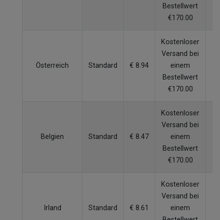
Bestellwert
€170.00
Kostenloser
Versand bei
Österreich
Standard
€ 8.94
einem
5
Bestellwert
€170.00
Kostenloser
Versand bei
Belgien
Standard
€ 8.47
einem
4
Bestellwert
€170.00
Kostenloser
Versand bei
Irland
Standard
€ 8.61
einem
6
Bestellwert