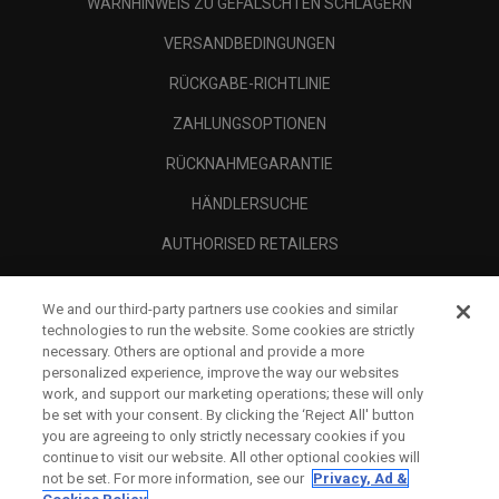
WARNHINWEIS ZU GEFÄLSCHTEN SCHLÄGERN
VERSANDBEDINGUNGEN
RÜCKGABE-RICHTLINIE
ZAHLUNGSOPTIONEN
RÜCKNAHMEGARANTIE
HÄNDLERSUCHE
AUTHORISED RETAILERS
SCAM AWARENESS
We and our third-party partners use cookies and similar
UNTERNEHMENSPROFIL
technologies to run the website. Some cookies are strictly
necessary. Others are optional and provide a more
RECHTLICHES-
personalized experience, improve the way our websites
work, and support our marketing operations; these will only
be set with your consent. By clicking the ‘Reject All' button
you are agreeing to only strictly necessary cookies if you
continue to visit our website. All other optional cookies will
not be set. For more information, see our
Privacy, Ad &