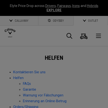
Elyte Price Drop across
Drivers
,
Fairways
,
Irons
and
Hybrids
EXPLORE
CALLAWAY
ODYSSEY
OUTLET
Warenk
Suche
O
Callaway
HELFEN
Golf
Kontaktieren Sie uns
Helfen
FAQs
Garantie
Warnung vor Fälschungen
Erinnerung an Online-Betrug
Orders/Shipping