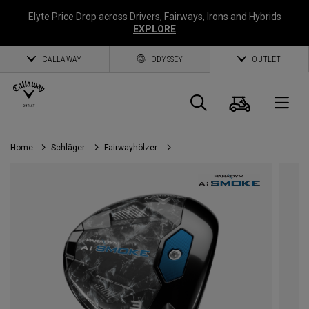
Elyte Price Drop across
Drivers
,
Fairways
,
Irons
and
Hybrids
EXPLORE
CALLAWAY
ODYSSEY
OUTLET
Warenk
Suche
O
Home
Schläger
Fairwayhölzer
Callaway
Golf