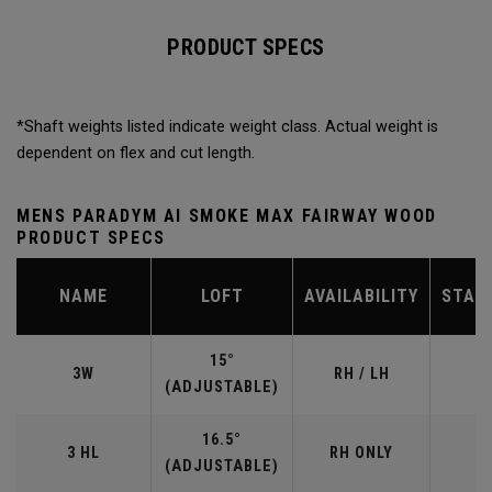
PRODUCT SPECS
*Shaft weights listed indicate weight class. Actual weight is
dependent on flex and cut length.
MENS PARADYM AI SMOKE MAX FAIRWAY WOOD
PRODUCT SPECS
NAME
LOFT
AVAILABILITY
STAN
15°
3W
RH / LH
(ADJUSTABLE)
16.5°
3 HL
RH ONLY
(ADJUSTABLE)