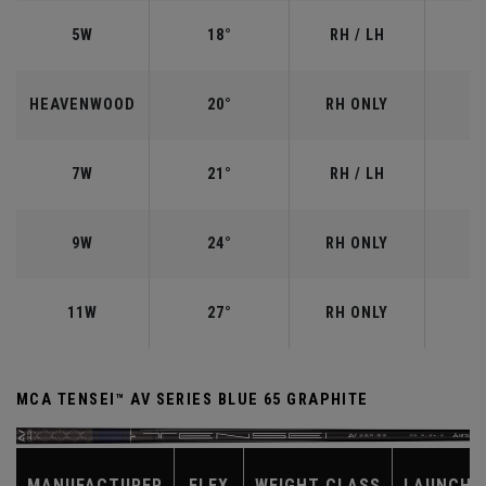
5W
18°
RH / LH
HEAVENWOOD
20°
RH ONLY
7W
21°
RH / LH
9W
24°
RH ONLY
11W
27°
RH ONLY
MCA TENSEI™ AV SERIES BLUE 65 GRAPHITE
MANUFACTURER
FLEX
WEIGHT CLASS
LAUNCH