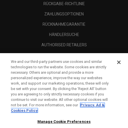
RÜCKGABE-RICHTLINIE
ZAHLUNGSOPTIONEN
RÜCKNAHMEGARANTIE
HÄNDLERSUCHE
AUTHORISED RETAILERS
SCAM AWARENESS
We and our third-party partners use cookies and similar
UNTERNEHMENSPROFIL
technologies to run the website. Some cookies are strictly
necessary. Others are optional and provide a more
RECHTLICHES-
personalized experience, improve the way our websites
work, and support our marketing operations; these will only
be set with your consent. By clicking the ‘Reject All' button
you are agreeing to only strictly necessary cookies if you
continue to visit our website. All other optional cookies will
not be set. For more information, see our
Privacy, Ad &
Cookies Policy
Manage Cookie Preferences