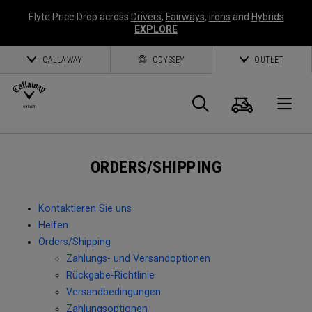
Elyte Price Drop across
Drivers
,
Fairways
,
Irons
and
Hybrids
EXPLORE
CALLAWAY
ODYSSEY
OUTLET
Warenk
Suche
O
Callaway
ORDERS/SHIPPING
Golf
Kontaktieren Sie uns
Helfen
Orders/Shipping
Zahlungs- und Versandoptionen
Rückgabe-Richtlinie
Versandbedingungen
Zahlungsoptionen