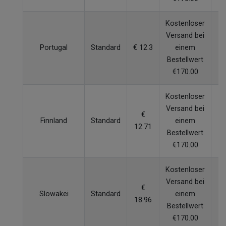
Kostenloser
Versand bei
Portugal
Standard
€ 12.3
einem
6
Bestellwert
€170.00
Kostenloser
Versand bei
€
Finnland
Standard
einem
6
12.71
Bestellwert
€170.00
Kostenloser
Versand bei
€
Slowakei
Standard
einem
5
18.96
Bestellwert
€170.00