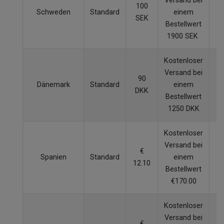
Versand bei
100
Schweden
Standard
einem
SEK
W
Bestellwert
1900 SEK
Kostenloser
Versand bei
90
Dänemark
Standard
einem
DKK
W
Bestellwert
1250 DKK
Kostenloser
Versand bei
€
Spanien
Standard
einem
12.10
W
Bestellwert
€170.00
Kostenloser
Versand bei
€