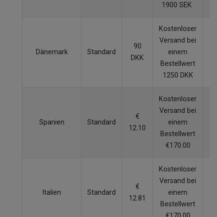
1900 SEK
Kostenloser
Versand bei
90
Dänemark
Standard
einem
5
DKK
Bestellwert
1250 DKK
Kostenloser
Versand bei
€
Spanien
Standard
einem
5
12.10
Bestellwert
€170.00
Kostenloser
Versand bei
€
Italien
Standard
einem
5
12.81
Bestellwert
€170.00