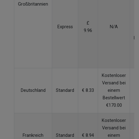
Großbritannien
W
£
Express
N/A
9.96
p
Be
v
Kostenloser
Versand bei
Deutschland
Standard
€ 8.33
einem
4
Bestellwert
€170.00
Kostenloser
Versand bei
Frankreich
Standard
€ 8.94
einem
5