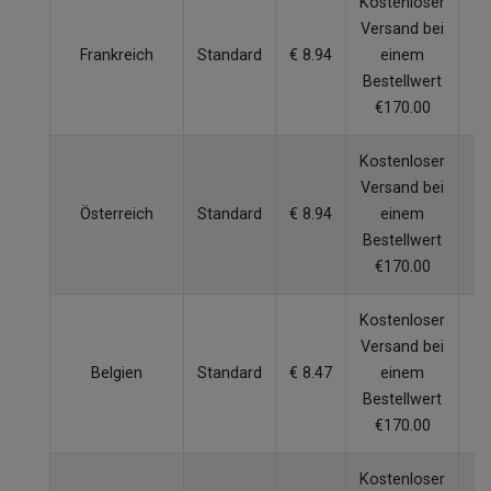
Kostenloser
Versand bei
Frankreich
Standard
€ 8.94
einem
W
Bestellwert
€170.00
Kostenloser
Versand bei
Österreich
Standard
€ 8.94
einem
W
Bestellwert
€170.00
Kostenloser
Versand bei
Belgien
Standard
€ 8.47
einem
W
Bestellwert
€170.00
Kostenloser