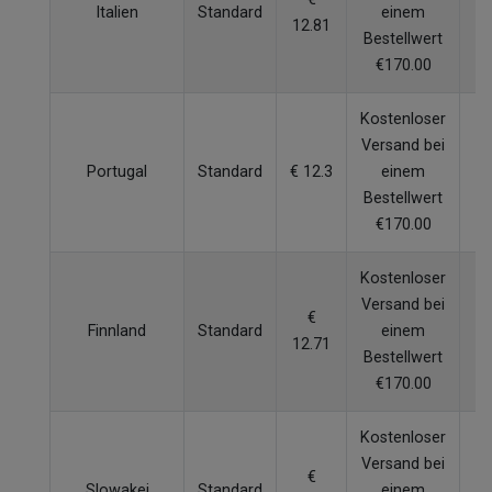
Italien
Standard
einem
12.81
W
Bestellwert
€170.00
Kostenloser
Versand bei
Portugal
Standard
€ 12.3
einem
W
Bestellwert
€170.00
Kostenloser
Versand bei
€
Finnland
Standard
einem
12.71
W
Bestellwert
€170.00
Kostenloser
Versand bei
€
Slowakei
Standard
einem