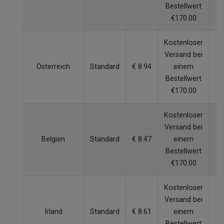
Bestellwert
€170.00
Kostenloser
Versand bei
Österreich
Standard
€ 8.94
einem
5
Bestellwert
€170.00
Kostenloser
Versand bei
Belgien
Standard
€ 8.47
einem
4
Bestellwert
€170.00
Kostenloser
Versand bei
Irland
Standard
€ 8.61
einem
6
Bestellwert