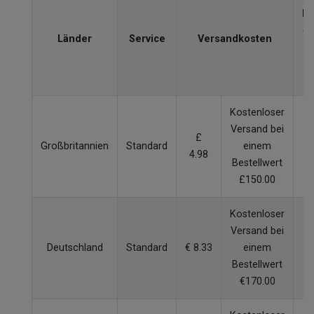
Li
(W
Länder
Service
Versandkosten
V
Kostenloser
Versand bei
£
Großbritannien
Standard
einem
4.98
W
Bestellwert
£150.00
Kostenloser
Versand bei
Deutschland
Standard
€ 8.33
einem
W
Bestellwert
€170.00