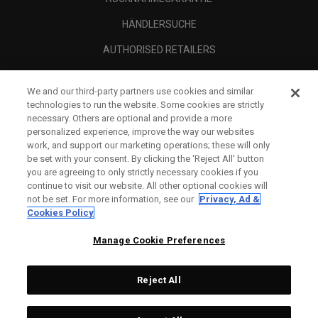
HÄNDLERSUCHE
AUTHORISED RETAILERS
SCAM AWARENESS
We and our third-party partners use cookies and similar
UNTERNEHMENSPROFIL
technologies to run the website. Some cookies are strictly
necessary. Others are optional and provide a more
RECHTLICHES-
personalized experience, improve the way our websites
work, and support our marketing operations; these will only
be set with your consent. By clicking the ‘Reject All' button
you are agreeing to only strictly necessary cookies if you
continue to visit our website. All other optional cookies will
not be set. For more information, see our
Privacy, Ad &
Cookies Policy
Manage Cookie Preferences
Reject All
©
2026
Topgolf Callaway Brands.