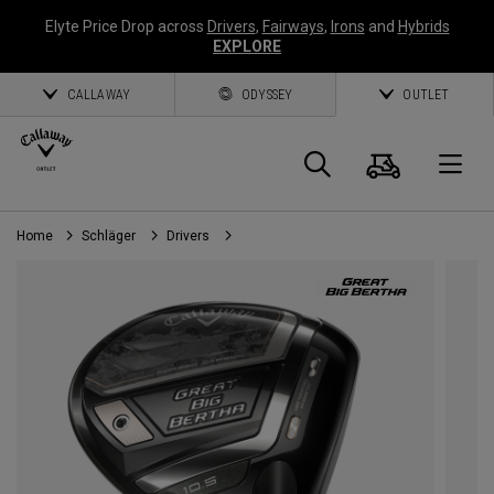
Elyte Price Drop across
Drivers
,
Fairways
,
Irons
and
Hybrids
EXPLORE
CALLAWAY
ODYSSEY
OUTLET
Warenk
Suche
O
Home
Schläger
Drivers
Callaway
Golf