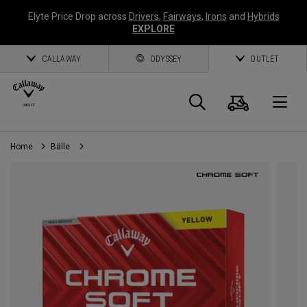
Elyte Price Drop across
Drivers
,
Fairways
,
Irons
and
Hybrids
EXPLORE
CALLAWAY
ODYSSEY
OUTLET
Warenk
Suche
O
Home
Bälle
Callaway
Golf