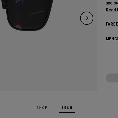
und ste
Schütz
markan
FARBE
MENG
SHOP
TECH