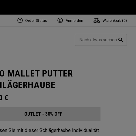
Order Status
Anmelden
Warenkorb (
0
)
Such
SUCH
IO MALLET PUTTER
HLÄGERHAUBE
00
€
OUTLET - 30% OFF
en Sie mit dieser Schlägerhaube Individualität