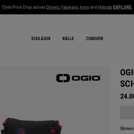
Elyte Price Drop across
Drivers
,
Fairways
,
Irons
and
Hybrids
EXPLORE
SCHLÄGER
BÄLLE
ZUBEHÖR
OG
SC
24.
Beweis