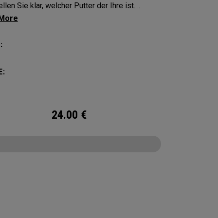
llen Sie klar, welcher Putter der Ihre ist.
en Sie Ihren flachen Schläger mit diesen
ten und langlebigen Schlägerhauben.
:
E:
24.00
€
CONFIGURE