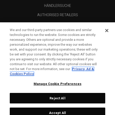
HÄNDLERSUCHE
AUTHORISED RETAILERS
SCAM AWARENESS
We and our third-party partners use cookies and similar
UNTERNEHMENSPROFIL
technologies to run the website. Some cookies are strictly
necessary. Others are optional and provide a more
RECHTLICHES-
personalized experience, improve the way our websites
work, and support our marketing operations; these will only
be set with your consent. By clicking the ‘Reject All' button
you are agreeing to only strictly necessary cookies if you
continue to visit our website. All other optional cookies will
not be set. For more information, see our
Privacy, Ad &
Cookies Policy
Manage Cookie Preferences
Reject All
©
2026
Topgolf Callaway Brands.
Accept All
Tech
CONFIGURE