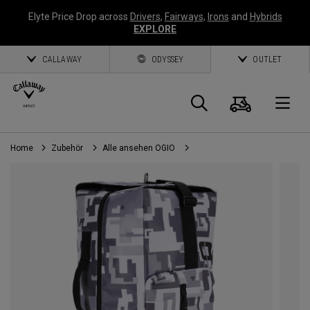
Elyte Price Drop across
Drivers
,
Fairways
,
Irons
and
Hybrids
EXPLORE
CALLAWAY
ODYSSEY
OUTLET
Warenk
Suche
O
Home
Zubehör
Alle ansehen OGIO
Callaway
Golf