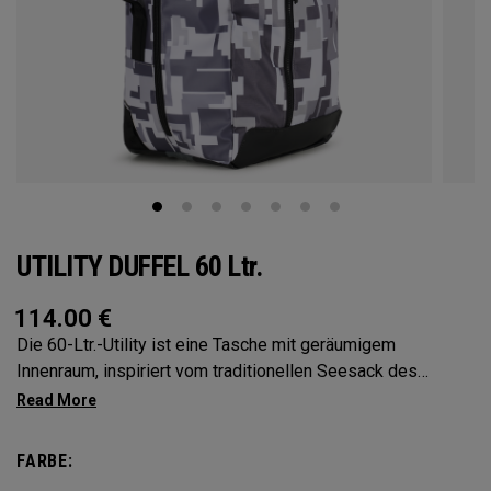
UTILITY DUFFEL 60 Ltr.
114.00
€
Die 60-Ltr.-Utility ist eine Tasche mit geräumigem
Innenraum, inspiriert vom traditionellen Seesack des
Militärs. Mit einer mittleren Größe von 60 Ltr. gehört diese
Kollektion zu den vielseitigsten Taschen. Groß genug für
jedes Abenteuer, aber klein genug, um sie mitzuführen. Ob
FARBE:
für eine lange Wandertour, einen Schnorcheltrip am Meer