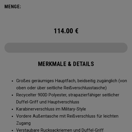
oder zur Aufbewahrung der Wintersportausrüstung, die 60-
MENGE:
Ltr.-Utility-Duffel hat endlos viel Platz.
114.00
€
MERKMALE & DETAILS
Großes geräumiges Hauptfach, beidseitig zugänglich (von
oben oder über seitliche Reißverschlusstasche)
Recycelter 900D Polyester, strapazierfähiger seitlicher
Duffel-Griff und Hauptverschluss
Karabinerverschluss im Military-Style
Vordere Außentasche mit Reißverschluss für leichten
Zugang
Verstaubare Rucksackriemen und Duffel-Griff