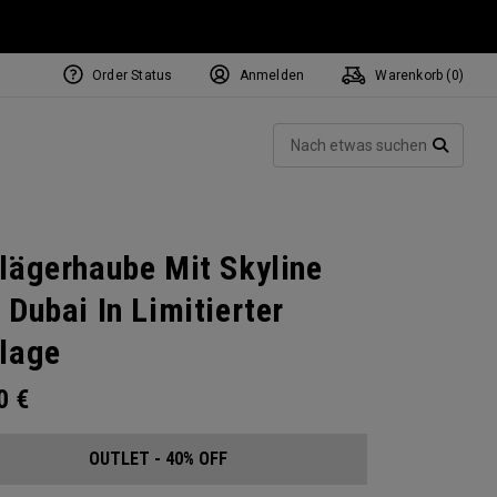
Order Status
Anmelden
Warenkorb (
0
)
Such
SUCH
lägerhaube Mit Skyline
 Dubai In Limitierter
lage
00
€
OUTLET - 40% OFF