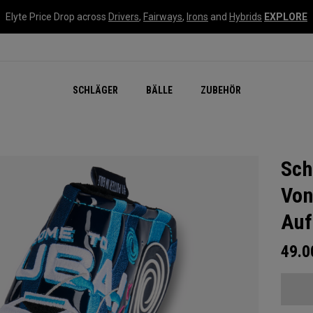
Elyte Price Drop across
Drivers
,
Fairways
,
Irons
and
Hybrids
EXPLORE
SCHLÄGER
BÄLLE
ZUBEHÖR
Sch
Von
Auf
49.