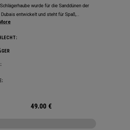
Schlägerhaube wurde für die Sanddünen der
Dubais entwickelt und steht für Spaß,
ligkeit und Glanz!
HLECHT:
ÄGER
:
E:
49.00
€