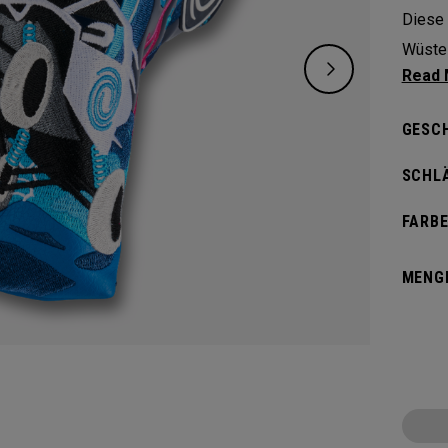
Diese 
Wüste 
Auffäl
GESC
SCHL
FARBE
MENG