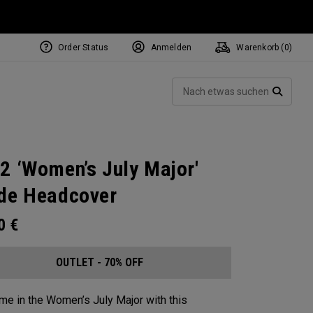
Order Status
Anmelden
Warenkorb (
0
)
Such
SUCH
2 ‘Women’s July Major'
de Headcover
00
€
OUTLET - 70% OFF
e in the Women’s July Major with this