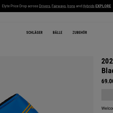
Elyte Price Drop across
Drivers
,
Fairways
,
Irons
and
Hybrids
EXPLORE
SCHLÄGER
BÄLLE
ZUBEHÖR
202
Bla
69.
Welcom