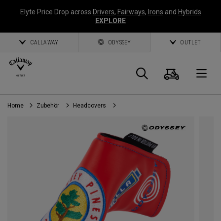
Elyte Price Drop across
Drivers
,
Fairways
,
Irons
and
Hybrids
EXPLORE
CALLAWAY
ODYSSEY
OUTLET
Warenk
Suche
O
Home
Zubehör
Headcovers
Callaway
Golf