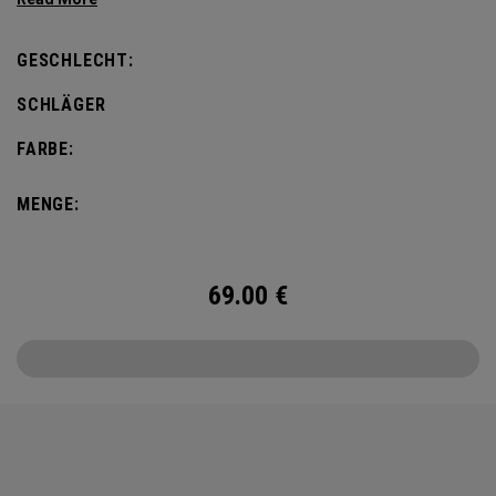
defines this iconic major.
GESCHLECHT:
SCHLÄGER
FARBE:
MENGE:
69.00
€